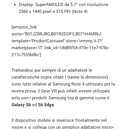
Display: SuperAMOLED da 5.7″ con risoluzione
2560 x 1440 pixel e 515 PPI (Note 4)
[amazon_link
asins=’B01JZBRJBC,B019I2DOFS,B071H46RNJ’
template=’ProductCarousel’ store=’vrmmp.it-21′
marketplace=’IT’ link_id=’c8d85f54-d10e-11e7-978c-
217c7555b0bc’]
Trattandosi pur sempre di un adattatore le
caratteristiche sopra citate ( tranne le dimensioni)
sono tutte relative al Samsung Note 4 utilizzato per la
nostra prova, il Gear VR può infatti essere utilizzato
solo con i prodotti Samsung top di gamma come il
Galaxy S6
ed
S6 Edge.
Il dispositivo mobile si inserisce frontalmente nel
visore e si collega con un semplice adattatore micro-