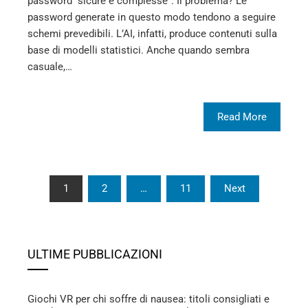
password “sicure e complesse”. Il problema? Le
password generate in questo modo tendono a seguire
schemi prevedibili. L’AI, infatti, produce contenuti sulla
base di modelli statistici. Anche quando sembra
casuale,…
Read More
Paginazione
1
2
…
11
Next
degli
articoli
ULTIME PUBBLICAZIONI
Giochi VR per chi soffre di nausea: titoli consigliati e