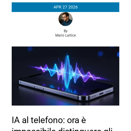
APR
27
2026
By
Mario Lattice
IA al telefono: ora è