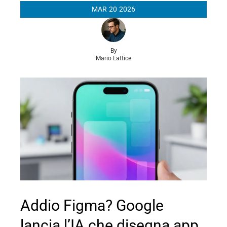
MAR
20
2026
By
Mario Lattice
Addio Figma? Google
lancia l’IA che disegna app