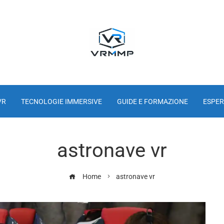
VR
TECNOLOGIE IMMERSIVE
GUIDE E FORMAZIONE
ESPER
astronave vr
Home
astronave vr