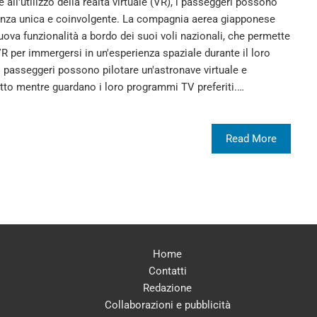
e all'utilizzo della realtà virtuale (VR), i passeggeri possono
rienza unica e coinvolgente. La compagnia aerea giapponese
va funzionalità a bordo dei suoi voli nazionali, che permette
i VR per immergersi in un'esperienza spaziale durante il loro
 i passeggeri possono pilotare un'astronave virtuale e
utto mentre guardano i loro programmi TV preferiti.…
Read More
Home
Contatti
Redazione
Collaborazioni e pubblicità