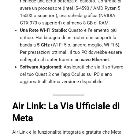
richiede una certa potenza di calcolo. Controlla di
avere un processore (Intel i5-4590 / AMD Ryzen 5
1500X o superiori), una scheda grafica (NVIDIA
GTX 970 o superiori) e almeno 8 GB di RAM.
Una Rete Wi-Fi Stabile:
Questo è l’elemento più
critico. Hai bisogno di un router che supporti la
banda a
5 GHz
(Wi-Fi 5 o, ancora meglio, Wi-Fi 6).
Per prestazioni ottimali, il tuo PC dovrebbe essere
collegato al router tramite un
cavo Ethernet
.
Software Aggiornati:
Assicurati che sia il software
del tuo Quest 2 che l’app Oculus sul PC siano
aggiornati all’ultima versione disponibile.
Air Link: La Via Ufficiale di
Meta
Air Link è la funzionalità integrata e gratuita che Meta