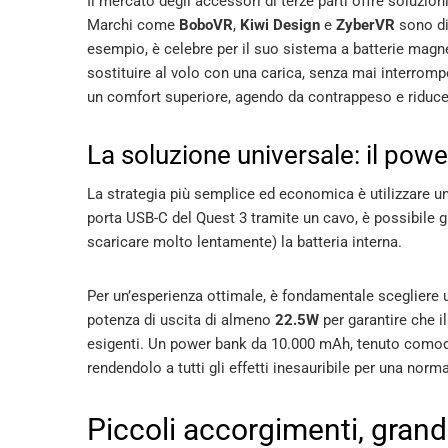
Il mercato degli accessori di terze parti offre soluzion
Marchi come
BoboVR
,
Kiwi Design
e
ZyberVR
sono div
esempio, è celebre per il suo sistema a batterie magne
sostituire al volo con una carica, senza mai interromper
un comfort superiore, agendo da contrappeso e riduce
La soluzione universale: il pow
La strategia più semplice ed economica è utilizzare
porta USB-C del Quest 3 tramite un cavo, è possibile
scaricare molto lentamente) la batteria interna.
Per un’esperienza ottimale, è fondamentale scegliere
potenza di uscita di almeno
22.5W
per garantire che i
esigenti. Un power bank da 10.000 mAh, tenuto comodam
rendendolo a tutti gli effetti inesauribile per una norma
Piccoli accorgimenti, grand