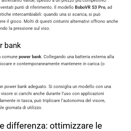
i altrettanto valide, spesso a un prezzo più competitivo.
entati punti di riferimento. Il modello
BoboVR S3 Pro
, ad
tiche intercambiabili: quando una si scarica, si può
e il gioco. Molti di questi cinturini alternativi offrono anche
ndo la pressione sul viso.
er bank
 un comune
power bank
. Collegando una batteria esterna alla
 giocare e contemporaneamente mantenere in carica (o
 un power bank adeguato. Si consiglia un modello con una
l visore si carichi anche durante l’uso con applicazioni
ente in tasca, può triplicare l’autonomia del visore,
le giornata di utilizzo.
e differenza: ottimizzare le