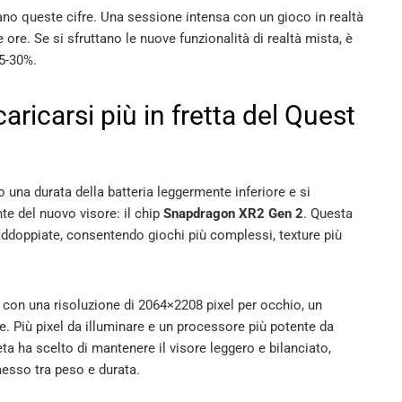
ano queste cifre. Una sessione intensa con un gioco in realtà
e ore. Se si sfruttano le nuove funzionalità di realtà mista, è
25-30%.
ricarsi più in fretta del Quest
 una durata della batteria leggermente inferiore e si
te del nuovo visore: il chip
Snapdragon XR2 Gen 2
. Questa
addoppiate, consentendo giochi più complessi, texture più
” con una risoluzione di 2064×2208 pixel per occhio, un
. Più pixel da illuminare e un processore più potente da
ta ha scelto di mantenere il visore leggero e bilanciato,
esso tra peso e durata.