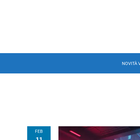
NOVITÀ 
FEB
11