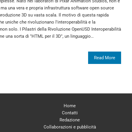
lesse. Nato nei laboratori di Pixar Animation Studios, non è
 ma una vera e propria infrastruttura software open source
 produzione 3D su vasta scala. Il motivo di questa rapida
he uniche che rivoluzionano l'interoperabilità e la
 non solo. I Pilastri della Rivoluzione OpenUSD Interoperabilità
 una sorta di "HTML per il 3D", un linguaggio…
Read More
Home
Contatti
Redazione
Collaborazioni e pubblicità