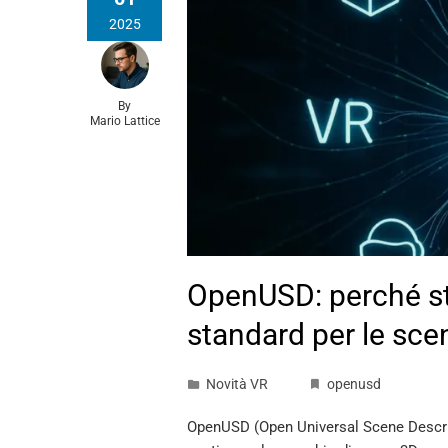
2025
By
Mario Lattice
OpenUSD: perché st
standard per le sce
Novità VR
openusd
OpenUSD (Open Universal Scene Descrip