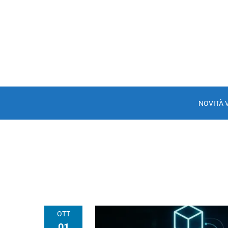
NOVITÀ 
OTT
01