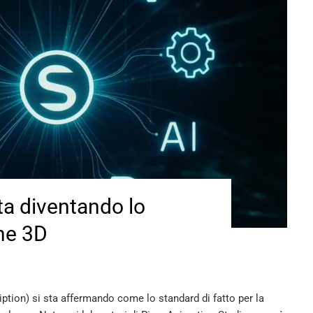
a diventando lo
ne 3D
tion) si sta affermando come lo standard di fatto per la