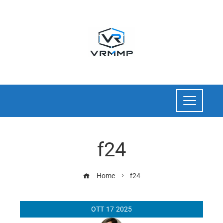
f24
Home
f24
OTT
17
2025