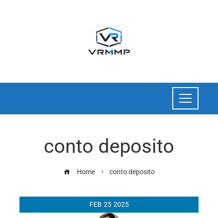
conto deposito
Home
conto deposito
FEB
25
2025