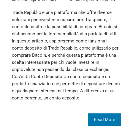
Trade Republic è una piattaforma che offre diverse
soluzioni per investire e risparmiare. Tra queste, il
conto deposito e la possibilità di comprare Bitcoin si
distinguono per la loro semplicità alla portata di tutti.
In questo articolo, esploreremo come funziona il
conto deposito di Trade Republic, come utilizzarlo per
comprare Bitcoin, e perché questa piattaforma è una
scelta interessante per chi vuole investire in
criptovalute non passando dai classici exchange.
Cos'è Un Conto Deposito Un conto deposito è un
prodotto finanziario che permette di depositare denaro
e guadagnare interessi nel tempo. A differenza di un
conto corrente, un conto deposito…
Read More