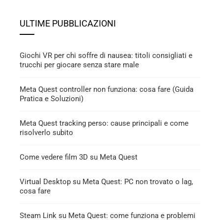
ULTIME PUBBLICAZIONI
Giochi VR per chi soffre di nausea: titoli consigliati e
trucchi per giocare senza stare male
Meta Quest controller non funziona: cosa fare (Guida
Pratica e Soluzioni)
Meta Quest tracking perso: cause principali e come
risolverlo subito
Come vedere film 3D su Meta Quest
Virtual Desktop su Meta Quest: PC non trovato o lag,
cosa fare
Steam Link su Meta Quest: come funziona e problemi