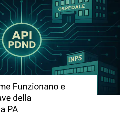
ome Funzionano e
ve della
la PA