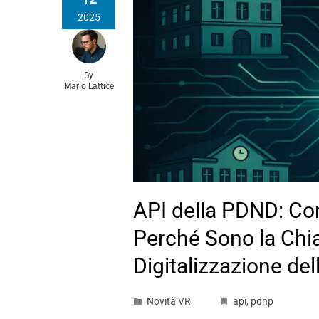
2025
By
Mario Lattice
API della PDND: C
Perché Sono la Chia
Digitalizzazione del
Novità VR
api
,
pdnp