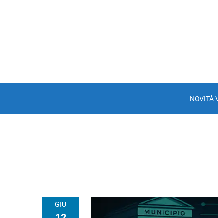
NOVITÀ 
GIU
12