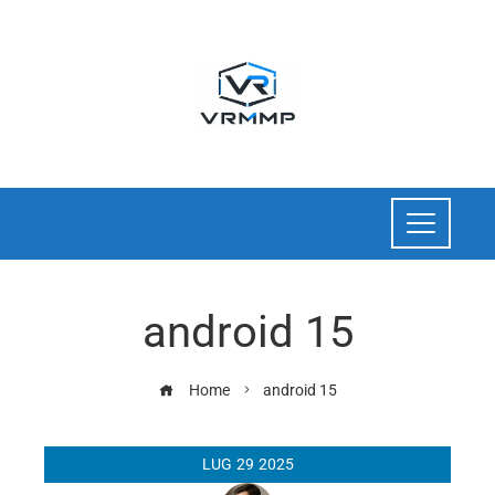
android 15
Home
android 15
LUG
29
2025