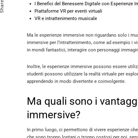
Share
I Benefici del Benessere Digitale con Esperienze 
Piattaforme VR per eventi virtuali
VR e intrattenimento musicale
Ma le esperienze immersive non riguardano solo i mus
immersive per l’intrattenimento, come ad esempio i vi
in mondi fantastici, interagire con personaggi immagi
Inoltre, le esperienze immersive possono essere utili
studenti possono utilizzare la realtà virtuale per esplo
apprendendo in modo divertente e coinvolgente.
Ma quali sono i vantagg
immersive?
In primo luogo, ci permettono di vivere esperienze che
che sono troppo lontani o troppo costosi per noi, sen