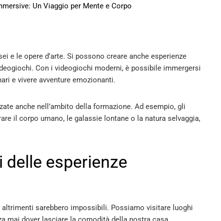
Immersive: Un Viaggio per Mente e Corpo
ei e le opere d’arte. Si possono creare anche esperienze
deogiochi. Con i videogiochi moderni, è possibile immergersi
nari e vivere avventure emozionanti.
zzate anche nell’ambito della formazione. Ad esempio, gli
rare il corpo umano, le galassie lontane o la natura selvaggia,
i delle esperienze
 altrimenti sarebbero impossibili. Possiamo visitare luoghi
za mai dover lasciare la comodità della nostra casa.