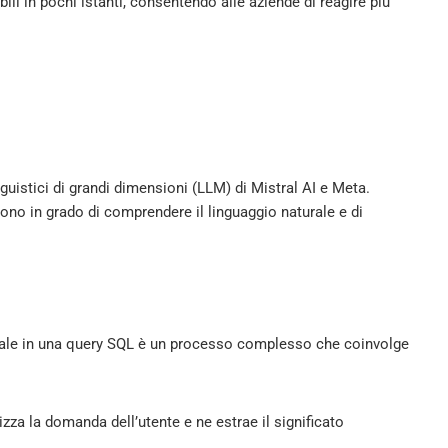
ili in pochi istanti, consentendo alle aziende di reagire più
nguistici di grandi dimensioni (LLM) di Mistral AI e Meta.
sono in grado di comprendere il linguaggio naturale e di
rale in una query SQL è un processo complesso che coinvolge
zza la domanda dell’utente e ne estrae il significato