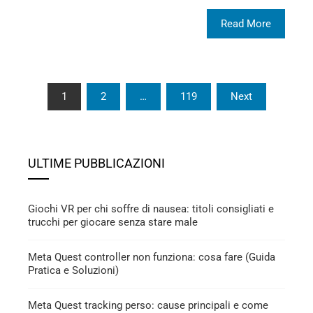
Read More
Paginazione
1
2
…
119
Next
degli
articoli
ULTIME PUBBLICAZIONI
Giochi VR per chi soffre di nausea: titoli consigliati e
trucchi per giocare senza stare male
Meta Quest controller non funziona: cosa fare (Guida
Pratica e Soluzioni)
Meta Quest tracking perso: cause principali e come