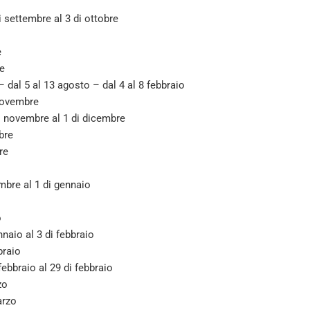
 settembre al 3 di ottobre
e
re
 dal 5 al 13 agosto – dal 4 al 8 febbraio
 novembre
di novembre al 1 di dicembre
bre
re
embre al 1 di gennaio
o
nnaio al 3 di febbraio
braio
febbraio al 29 di febbraio
zo
arzo