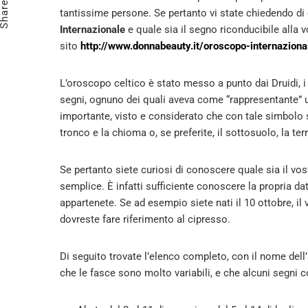
Share
tantissime persone. Se pertanto vi state chiedendo di c
Internazionale
e quale sia il segno riconducibile alla v
sito
http://www.donnabeauty.it/oroscopo-internazion
L’oroscopo celtico è stato messo a punto dai Druidi, i
segni, ognuno dei quali aveva come “rappresentante” u
importante, visto e considerato che con tale simbolo si
tronco e la chioma o, se preferite, il sottosuolo, la terra
Se pertanto siete curiosi di conoscere quale sia il vos
semplice. È infatti sufficiente conoscere la propria d
appartenete. Se ad esempio siete nati il 10 ottobre, il v
dovreste fare riferimento al cipresso.
Di seguito trovate l’elenco completo, con il nome dell’
che le fasce sono molto variabili, e che alcuni segni 