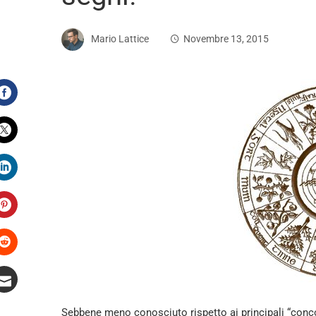
Mario Lattice
Novembre 13, 2015
Facebook
Twitter
LinkedIn
Pinterest
Stumbleupon
Email
Sebbene meno conosciuto rispetto ai principali “conco