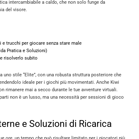
etica intercambiabile a caldo, che non solo funge da
a del visore.
ti e trucchi per giocare senza stare male
da Pratica e Soluzioni)
e risolverlo subito
a uno stile “Elite”, con una robusta struttura posteriore che
 rendendolo ideale per i giochi più movimentati. Anche Kiwi
on rimanere mai a secco durante le tue avventure virtuali.
e parti non è un lusso, ma una necessità per sessioni di gioco
terne e Soluzioni di Ricarica
e ore, un tempo che può risultare limitato per i giocatori più