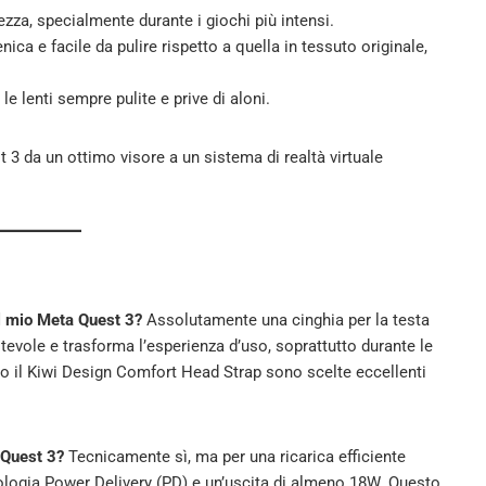
ezza, specialmente durante i giochi più intensi.
enica e facile da pulire rispetto a quella in tessuto originale,
e lenti sempre pulite e prive di aloni.
t 3 da un ottimo visore a un sistema di realtà virtuale
il mio Meta Quest 3?
Assolutamente una cinghia per la testa
otevole e trasforma l’esperienza d’uso, soprattutto durante le
 il Kiwi Design Comfort Head Strap sono scelte eccellenti
 Quest 3?
Tecnicamente sì, ma per una ricarica efficiente
ologia Power Delivery (PD) e un’uscita di almeno 18W. Questo