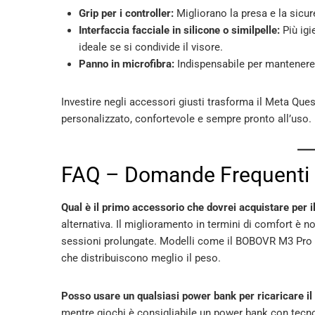
Grip per i controller:
Migliorano la presa e la sicur
Interfaccia facciale in silicone o similpelle:
Più igi
ideale se si condivide il visore.
Panno in microfibra:
Indispensabile per mantenere l
Investire negli accessori giusti trasforma il Meta Ques
personalizzato, confortevole e sempre pronto all’uso.
FAQ – Domande Frequenti
Qual è il primo accessorio che dovrei acquistare per 
alternativa. Il miglioramento in termini di comfort è n
sessioni prolungate. Modelli come il BOBOVR M3 Pro o
che distribuiscono meglio il peso.
Posso usare un qualsiasi power bank per ricaricare il
mentre giochi è consigliabile un power bank con tecn