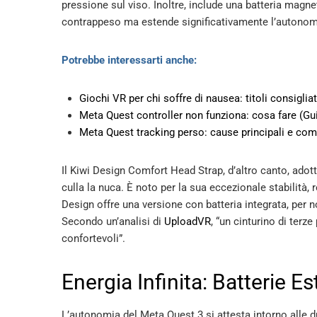
pressione sul viso. Inoltre, include una batteria magn
contrappeso ma estende significativamente l’autonomi
Potrebbe interessarti anche:
Giochi VR per chi soffre di nausea: titoli consiglia
Meta Quest controller non funziona: cosa fare (Gui
Meta Quest tracking perso: cause principali e com
Il Kiwi Design Comfort Head Strap, d’altro canto, adott
culla la nuca. È noto per la sua eccezionale stabilità,
Design offre una versione con batteria integrata, per n
Secondo un’analisi di
UploadVR
, “un cinturino di terz
confortevoli”.
Energia Infinita: Batterie Es
L’autonomia del Meta Quest 3 si attesta intorno alle du