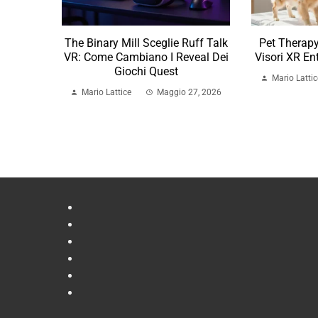
The Binary Mill Sceglie Ruff Talk
Pet Therapy 
VR: Come Cambiano I Reveal Dei
Visori XR En
Giochi Quest
Mario Lattic
Mario Lattice
Maggio 27, 2026