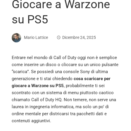
Giocare a Warzone
su PS5
Mario Lattice
Dicembre 24, 2025
Entrare nel mondo di Call of Duty oggi non è semplice
come inserire un disco o cliccare su un unico pulsante
ebook
“scarica”. Se possiedi una console Sony di ultima
generazione e ti stai chiedendo
cosa scaricare per
ter
giocare a Warzone su PS5
, probabilmente ti sei
scontrato con un sistema di menu piuttosto caotico
chiamato Call of Duty HQ. Non temere, non serve una
edIn
laurea in ingegneria informatica, ma solo un po’ di
ordine mentale per districarsi tra pacchetti dati e
erest
contenuti aggiuntivi.