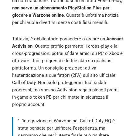
da non trascurare. Trattandosi di un titolo Free-to-Play,
non serve un abbonamento PlayStation Plus per
giocare a Warzone online
. Questa è un’ottima notizia
per chi vuole divertirsi senza costi fissi mensili.
Tuttavia, è obbligatorio possedere o creare un
Account
Activision
. Questo profilo permette il cross-play e la
cross-progression: potrai sfidare amici su PC o Xbox e
ritrovare i tuoi progressi e le tue skin su qualsiasi
piattaforma. Un consiglio prezioso: attiva
l’autenticazione a due fattori (2FA) sul sito ufficiale
Call of Duty
. Non solo proteggerai i tuoi sudati
progressi, ma spesso Activision regala piccoli premi
in-game o token PE per chi mette in sicurezza il
proprio account.
“L’integrazione di Warzone nel Call of Duty HQ è
stata pensata per unificare l’esperienza, ma
sappiamo che per l’utente finale può risultare