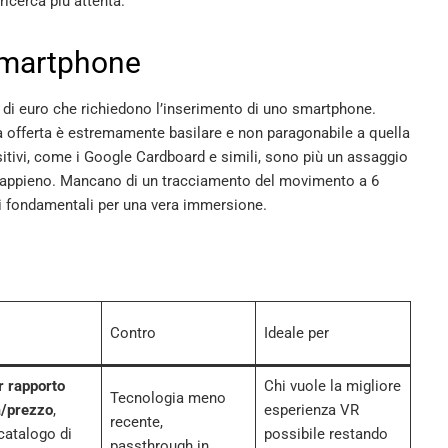
ricerca più attenta.
 smartphone
 di euro che richiedono l’inserimento di uno smartphone.
za offerta è estremamente basilare e non paragonabile a quella
sitivi, come i Google Cardboard e simili, sono più un assaggio
e appieno. Mancano di un tracciamento del movimento a 6
nti fondamentali per una vera immersione.
Contro
Ideale per
r rapporto
Chi vuole la migliore
Tecnologia meno
à/prezzo
,
esperienza VR
recente,
catalogo di
possibile restando
passthrough in