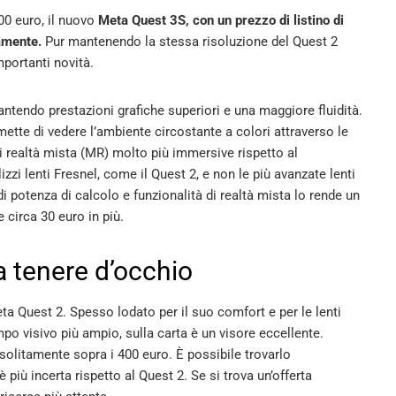
300 euro, il nuovo
Meta Quest 3S, con un prezzo di listino di
amente.
Pur mantenendo la stessa risoluzione del Quest 2
mportanti novità.
antendo prestazioni grafiche superiori e una maggiore fluidità.
rmette di vedere l’ambiente circostante a colori attraverso le
i realtà mista (MR) molto più immersive rispetto al
zzi lenti Fresnel, come il Quest 2, e non le più avanzate lenti
di potenza di calcolo e funzionalità di realtà mista lo rende un
 circa 30 euro in più.
da tenere d’occhio
a Quest 2. Spesso lodato per il suo comfort e per le lenti
o visivo più ampio, sulla carta è un visore eccellente.
a solitamente sopra i 400 euro. È possibile trovarlo
 più incerta rispetto al Quest 2. Se si trova un’offerta