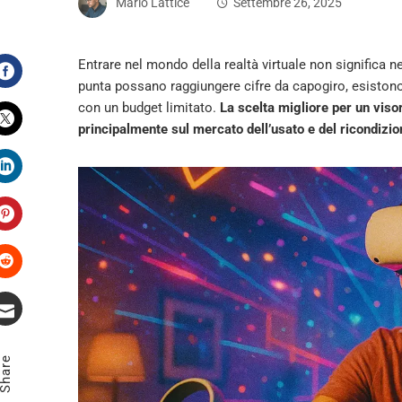
Mario Lattice
Settembre 26, 2025
Entrare nel mondo della realtà virtuale non significa
punta possano raggiungere cifre da capogiro, esistono
Facebook
con un budget limitato.
La scelta migliore per un viso
principalmente sul mercato dell’usato e del ricondizion
Twitter
LinkedIn
Pinterest
Stumbleupon
Email
Share