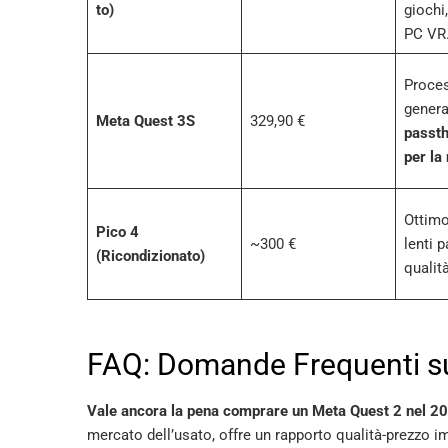
to)
giochi
PC VR
Proces
genera
Meta Quest 3S
329,90 €
passth
per la
Ottimo
Pico 4
~300 €
lenti 
(Ricondizionato)
qualità
FAQ: Domande Frequenti su
Vale ancora la pena comprare un Meta Quest 2 nel 2
mercato dell’usato, offre un rapporto qualità-prezzo im