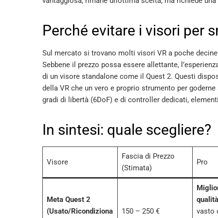
vantaggiosa, rimane un’ottima scelta, ma richiede una 
Perché evitare i visori per
Sul mercato si trovano molti visori VR a poche decine
Sebbene il prezzo possa essere allettante, l’esperien
di un visore standalone come il Quest 2. Questi dispo
della VR che un vero e proprio strumento per godern
gradi di libertà (6DoF) e di controller dedicati, eleme
In sintesi: quale scegliere?
Fascia di Prezzo
Visore
Pro
(Stimata)
Miglio
Meta Quest 2
qualit
(Usato/Ricondiziona
150 – 250 €
vasto 