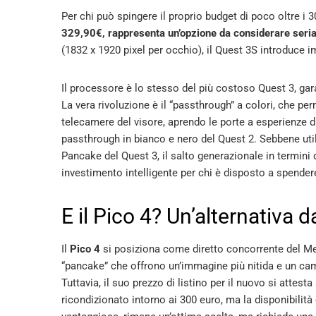
Per chi può spingere il proprio budget di poco oltre i 
329,90€, rappresenta un’opzione da considerare seri
(1832 x 1920 pixel per occhio), il Quest 3S introduce i
Il processore è lo stesso del più costoso Quest 3, gar
La vera rivoluzione è il “passthrough” a colori, che pe
telecamere del visore, aprendo le porte a esperienze d
passthrough in bianco e nero del Quest 2. Sebbene utili
Pancake del Quest 3, il salto generazionale in termini 
investimento intelligente per chi è disposto a spendere
E il Pico 4? Un’alternativa 
Il
Pico 4
si posiziona come diretto concorrente del Met
“pancake” che offrono un’immagine più nitida e un camp
Tuttavia, il suo prezzo di listino per il nuovo si attest
ricondizionato intorno ai 300 euro, ma la disponibilità è