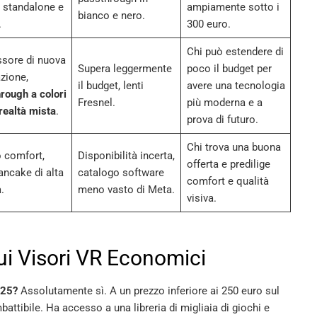
, standalone e
ampiamente sotto i
bianco e nero.
.
300 euro.
Chi può estendere di
sore di nuova
Supera leggermente
poco il budget per
zione,
il budget, lenti
avere una tecnologia
rough a colori
Fresnel.
più moderna e a
 realtà mista
.
prova di futuro.
Chi trova una buona
 comfort,
Disponibilità incerta,
offerta e predilige
pancake di alta
catalogo software
comfort e qualità
.
meno vasto di Meta.
visiva.
i Visori VR Economici
025?
Assolutamente sì. A un prezzo inferiore ai 250 euro sul
battibile. Ha accesso a una libreria di migliaia di giochi e