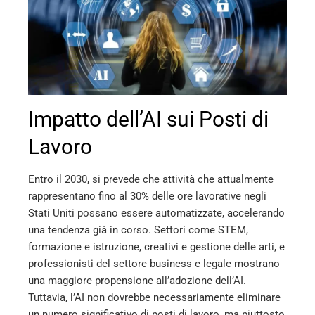
erest
mbleupon
l
Impatto dell’AI sui Posti di
Lavoro
Entro il 2030, si prevede che attività che attualmente
rappresentano fino al 30% delle ore lavorative negli
Stati Uniti possano essere automatizzate, accelerando
una tendenza già in corso. Settori come STEM,
formazione e istruzione, creativi e gestione delle arti, e
professionisti del settore business e legale mostrano
una maggiore propensione all’adozione dell’AI.
Tuttavia, l’AI non dovrebbe necessariamente eliminare
un numero significativo di posti di lavoro, ma piuttosto