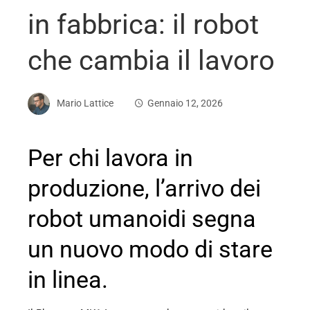
in fabbrica: il robot
che cambia il lavoro
Mario Lattice
Gennaio 12, 2026
Per chi lavora in
ebook
produzione, l’arrivo dei
robot umanoidi segna
ter
un nuovo modo di stare
edIn
in linea.
erest