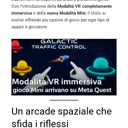
ter
Con l’introduzione della
Modalità VR completamente
immersiva
e della
nuova Modalità Mini
, il titolo si
evolve offrendo più opzioni di gioco per ogni tipo di
edIn
spazio e giocatore.
erest
mbleupon
l
Un arcade spaziale che
sfida i riflessi