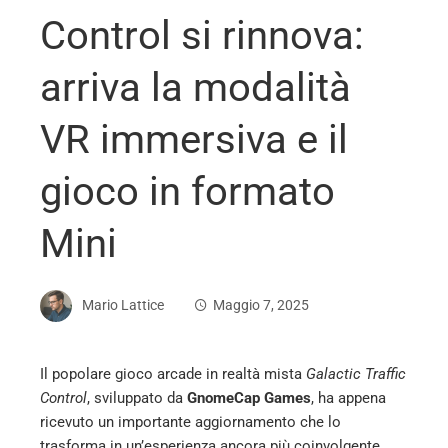
Control si rinnova:
arriva la modalità
VR immersiva e il
gioco in formato
Mini
Mario Lattice
Maggio 7, 2025
Il popolare gioco arcade in realtà mista
Galactic Traffic
Control
, sviluppato da
GnomeCap Games
, ha appena
ebook
ricevuto un importante aggiornamento che lo
trasforma in un’esperienza ancora più coinvolgente.