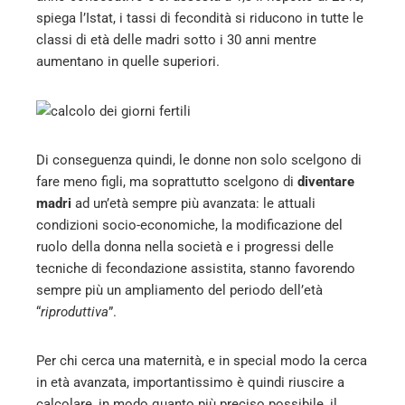
spiega l’Istat, i tassi di fecondità si riducono in tutte le
erest
classi di età delle madri sotto i 30 anni mentre
aumentano in quelle superiori.
mbleupon
l
Di conseguenza quindi, le donne non solo scelgono di
fare meno figli, ma soprattutto scelgono di
diventare
madri
ad un’età sempre più avanzata: le attuali
condizioni socio-economiche, la modificazione del
ruolo della donna nella società e i progressi delle
tecniche di fecondazione assistita, stanno favorendo
sempre più un ampliamento del periodo dell’età
“
riproduttiva
”.
Per chi cerca una maternità, e in special modo la cerca
in età avanzata, importantissimo è quindi riuscire a
calcolare, in modo quanto più preciso possibile, il