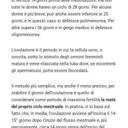
si verifica 14 giorni prima delle mestruazioni, ma non
tutte le donne hanno un ciclo di 28 giorni. Per alcune
donne è più breve, può anche essere inferiore ai 25
giorni, e in questo caso si definisce polimenorrea. Per
altre supera i 36 giorni e in gergo medico si definisce
oligomenorrea.
L’ovulazione è il periodo in cui la cellula uovo, o
ovocita, sotto lo stimolo degli ormoni femminili
matura e viene rilasciata nella tuba dove, se incontrerà
gli spermatozoi, potrà essere fecondata.
Il metodo più semplice, ma anche il meno preciso, per
stabilire il giorno dell’ovulazione è quello di
considerare come periodo di massima fertilità
la metà
del proprio ciclo mestruale
. In pratica, ci si basa sul
fatto che, in media, l’ovulazione avviene all’incirca il 14-
15° giorno dopo l’inizio del flusso mestruale e, più
precisamente, circa 14 giorni prima dell’inizio del