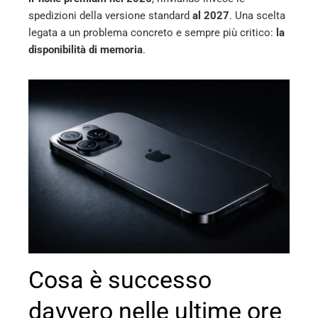
ter
spedizioni della versione standard
al 2027
. Una scelta
legata a un problema concreto e sempre più critico:
la
disponibilità di memoria
.
edIn
erest
mbleupon
l
Cosa è successo
davvero nelle ultime ore