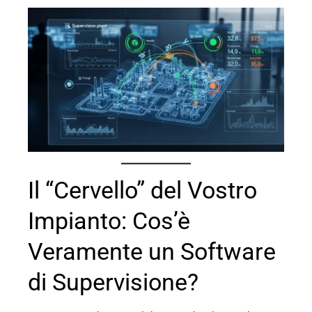
erest
mbleupon
l
Il “Cervello” del Vostro
Impianto: Cos’è
Veramente un Software
di Supervisione?