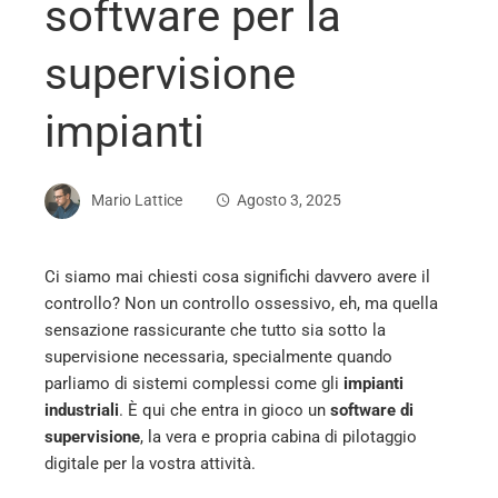
software per la
supervisione
impianti
Mario Lattice
Agosto 3, 2025
Ci siamo mai chiesti cosa significhi davvero avere il
controllo? Non un controllo ossessivo, eh, ma quella
ebook
sensazione rassicurante che tutto sia sotto la
supervisione necessaria, specialmente quando
ter
parliamo di sistemi complessi come gli
impianti
industriali
. È qui che entra in gioco un
software di
supervisione
, la vera e propria cabina di pilotaggio
edIn
digitale per la vostra attività.