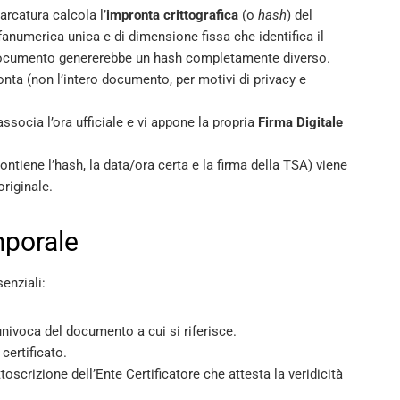
arcatura calcola l’
impronta crittografica
(o
hash
) del
numerica unica e di dimensione fissa che identifica il
 documento genererebbe un hash completamente diverso.
onta (non l’intero documento, per motivi di privacy e
associa l’ora ufficiale e vi appone la propria
Firma Digitale
tiene l’hash, la data/ora certa e la firma della TSA) viene
originale.
mporale
enziali:
univoca del documento a cui si riferisce.
certificato.
oscrizione dell’Ente Certificatore che attesta la veridicità