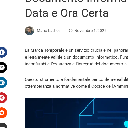
Data e Ora Certa
Mario Lattice
Novembre 1, 2025
La
Marca Temporale
è un servizio cruciale nel panor
e legalmente valide
a un documento informatico. Funz
Facebook
inconfutabile l’esistenza e l’integrità del documento a 
Twitter
Questo strumento è fondamentale per conferire
valid
ottemperanza a normative come il Codice dell’Ammini
LinkedIn
Pinterest
Stumbleupon