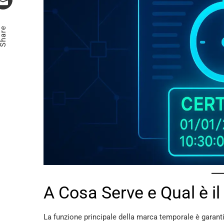
Email
Share
A Cosa Serve e Qual è i
La funzione principale della marca temporale è garan