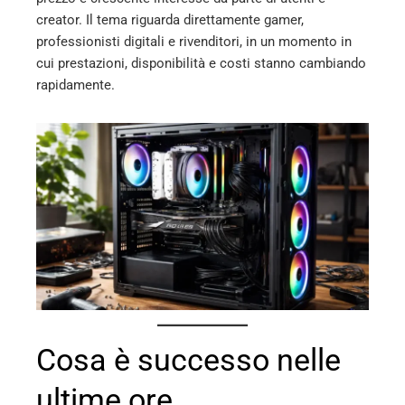
ter
creator. Il tema riguarda direttamente gamer,
professionisti digitali e rivenditori, in un momento in
cui prestazioni, disponibilità e costi stanno cambiando
edIn
rapidamente.
erest
mbleupon
l
Cosa è successo nelle
ultime ore