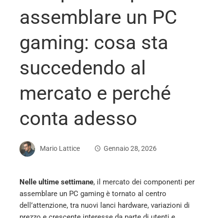
assemblare un PC
gaming: cosa sta
succedendo al
mercato e perché
conta adesso
Mario Lattice
Gennaio 28, 2026
Nelle ultime settimane
, il mercato dei componenti per
assemblare un PC gaming è tornato al centro
ebook
dell’attenzione, tra nuovi lanci hardware, variazioni di
prezzo e crescente interesse da parte di utenti e